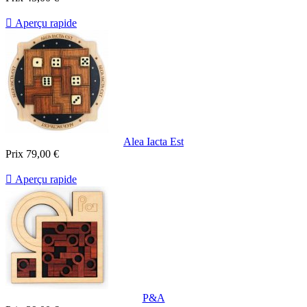

Aperçu rapide
Alea Iacta Est
Prix
79,00 €

Aperçu rapide
P&A