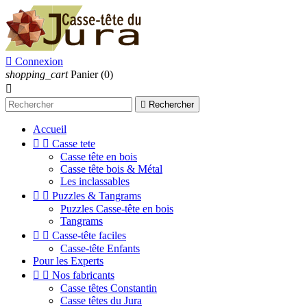

Connexion
shopping_cart
Panier
(0)


Rechercher
Accueil


Casse tete
Casse tête en bois
Casse tête bois & Métal
Les inclassables


Puzzles & Tangrams
Puzzles Casse-tête en bois
Tangrams


Casse-tête faciles
Casse-tête Enfants
Pour les Experts


Nos fabricants
Casse têtes Constantin
Casse têtes du Jura