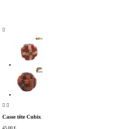



Casse tête Cubix
45,00 €