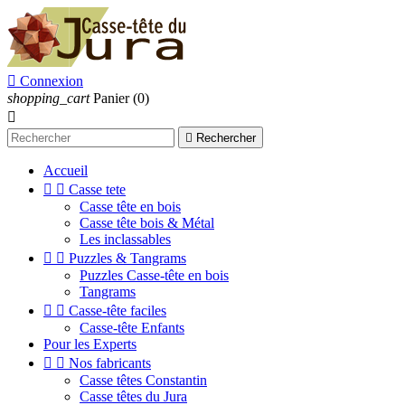

Connexion
shopping_cart
Panier
(0)


Rechercher
Accueil


Casse tete
Casse tête en bois
Casse tête bois & Métal
Les inclassables


Puzzles & Tangrams
Puzzles Casse-tête en bois
Tangrams


Casse-tête faciles
Casse-tête Enfants
Pour les Experts


Nos fabricants
Casse têtes Constantin
Casse têtes du Jura