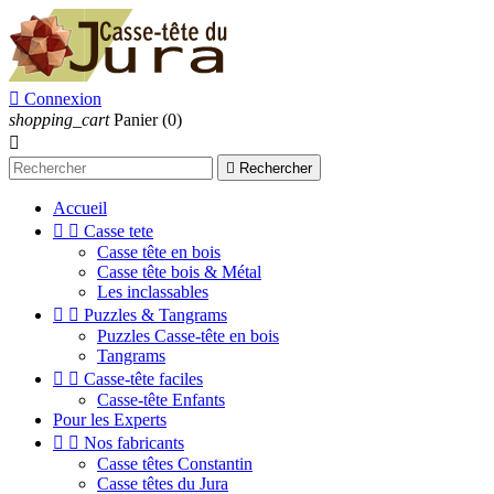

Connexion
shopping_cart
Panier
(0)


Rechercher
Accueil


Casse tete
Casse tête en bois
Casse tête bois & Métal
Les inclassables


Puzzles & Tangrams
Puzzles Casse-tête en bois
Tangrams


Casse-tête faciles
Casse-tête Enfants
Pour les Experts


Nos fabricants
Casse têtes Constantin
Casse têtes du Jura