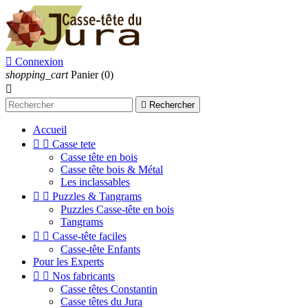

Connexion
shopping_cart
Panier
(0)


Rechercher
Accueil


Casse tete
Casse tête en bois
Casse tête bois & Métal
Les inclassables


Puzzles & Tangrams
Puzzles Casse-tête en bois
Tangrams


Casse-tête faciles
Casse-tête Enfants
Pour les Experts


Nos fabricants
Casse têtes Constantin
Casse têtes du Jura