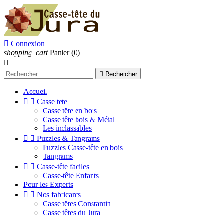

Connexion
shopping_cart
Panier
(0)


Rechercher
Accueil


Casse tete
Casse tête en bois
Casse tête bois & Métal
Les inclassables


Puzzles & Tangrams
Puzzles Casse-tête en bois
Tangrams


Casse-tête faciles
Casse-tête Enfants
Pour les Experts


Nos fabricants
Casse têtes Constantin
Casse têtes du Jura