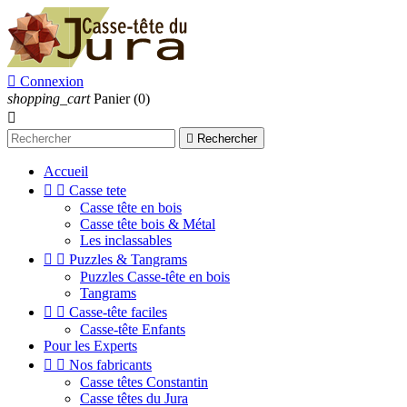

Connexion
shopping_cart
Panier
(0)


Rechercher
Accueil


Casse tete
Casse tête en bois
Casse tête bois & Métal
Les inclassables


Puzzles & Tangrams
Puzzles Casse-tête en bois
Tangrams


Casse-tête faciles
Casse-tête Enfants
Pour les Experts


Nos fabricants
Casse têtes Constantin
Casse têtes du Jura