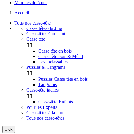
Marchés de Noël
Accueil
Tous nos casse-tête
Casse-têtes du Jura
Casse-têtes Constantin
Casse tete


Casse tête en bois
Casse tête bois & Métal
Les inclassables
Puzzles & Tangrams


Puzzles Casse-tête en bois
Tangrams
Casse-tête faciles


Casse-tête Enfants
Pour les Experts
Casse-têtes à la Une
Tous nos casse-têtes

ok