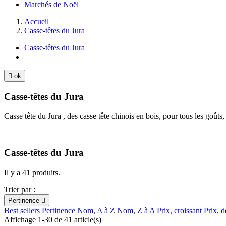
Marchés de Noël
Accueil
Casse-têtes du Jura
Casse-têtes du Jura

ok
Casse-têtes du Jura
Casse tête du Jura , des casse tête chinois en bois, pour tous les goût
Casse-têtes du Jura
Il y a 41 produits.
Trier par :
Pertinence

Best sellers
Pertinence
Nom, A à Z
Nom, Z à A
Prix, croissant
Prix, d
Affichage 1-30 de 41 article(s)