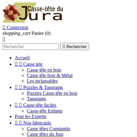

Connexion
shopping_cart
Panier
(0)


Rechercher
Accueil


Casse tete
Casse tête en bois
Casse tête bois & Métal
Les inclassables


Puzzles & Tangrams
Puzzles Casse-tête en bois
Tangrams


Casse-tête faciles
Casse-tête Enfants
Pour les Experts


Nos fabricants
Casse têtes Constantin
Casse têtes du Jura