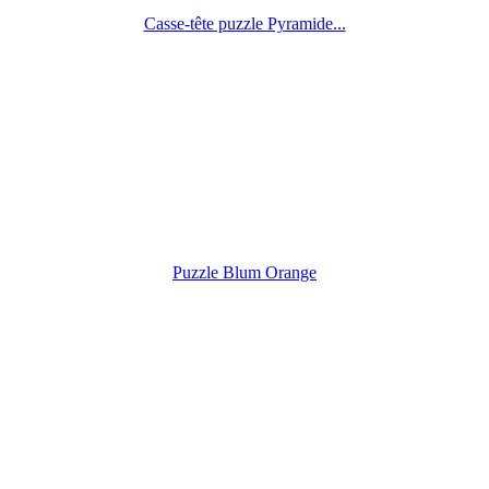
Casse-tête puzzle Pyramide...
Puzzle Blum Orange