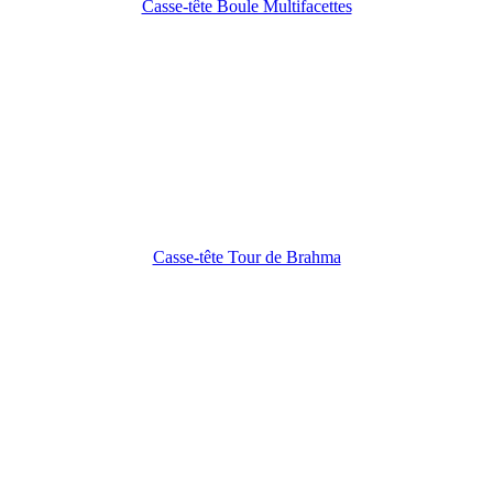
Casse-tête Boule Multifacettes
Casse-tête Tour de Brahma