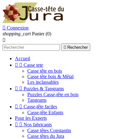

Connexion
shopping_cart
Panier
(0)


Rechercher
Accueil


Casse tete
Casse tête en bois
Casse tête bois & Métal
Les inclassables


Puzzles & Tangrams
Puzzles Casse-tête en bois
Tangrams


Casse-tête faciles
Casse-tête Enfants
Pour les Experts


Nos fabricants
Casse têtes Constantin
Casse têtes du Jura