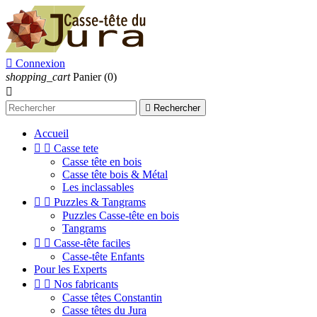

Connexion
shopping_cart
Panier
(0)


Rechercher
Accueil


Casse tete
Casse tête en bois
Casse tête bois & Métal
Les inclassables


Puzzles & Tangrams
Puzzles Casse-tête en bois
Tangrams


Casse-tête faciles
Casse-tête Enfants
Pour les Experts


Nos fabricants
Casse têtes Constantin
Casse têtes du Jura