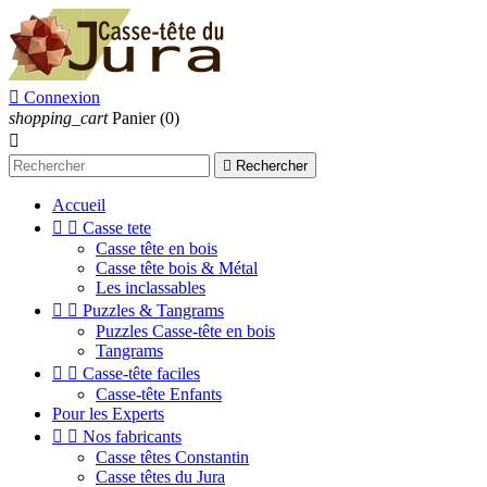

Connexion
shopping_cart
Panier
(0)


Rechercher
Accueil


Casse tete
Casse tête en bois
Casse tête bois & Métal
Les inclassables


Puzzles & Tangrams
Puzzles Casse-tête en bois
Tangrams


Casse-tête faciles
Casse-tête Enfants
Pour les Experts


Nos fabricants
Casse têtes Constantin
Casse têtes du Jura