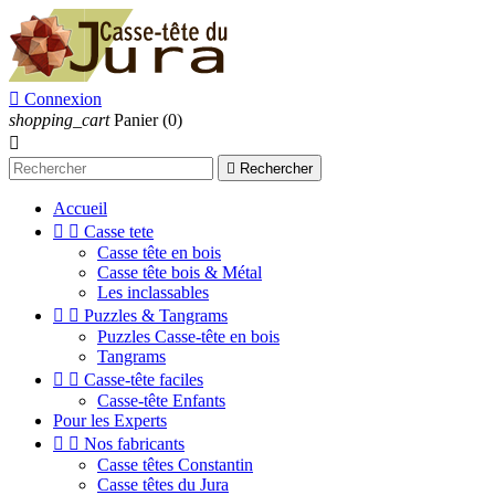

Connexion
shopping_cart
Panier
(0)


Rechercher
Accueil


Casse tete
Casse tête en bois
Casse tête bois & Métal
Les inclassables


Puzzles & Tangrams
Puzzles Casse-tête en bois
Tangrams


Casse-tête faciles
Casse-tête Enfants
Pour les Experts


Nos fabricants
Casse têtes Constantin
Casse têtes du Jura