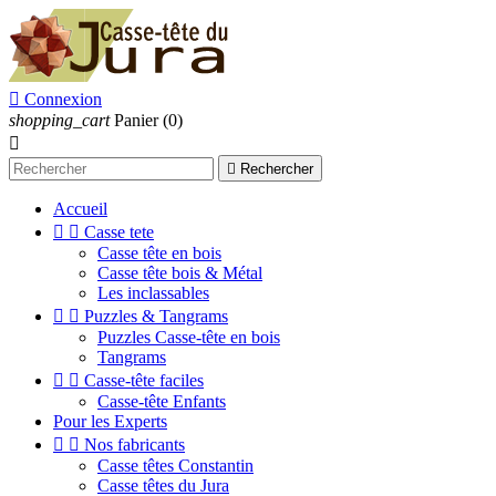

Connexion
shopping_cart
Panier
(0)


Rechercher
Accueil


Casse tete
Casse tête en bois
Casse tête bois & Métal
Les inclassables


Puzzles & Tangrams
Puzzles Casse-tête en bois
Tangrams


Casse-tête faciles
Casse-tête Enfants
Pour les Experts


Nos fabricants
Casse têtes Constantin
Casse têtes du Jura