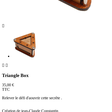



Triangle Box
35,00 €
TTC
Relever le défi d'aouvrir cette secrète .
Création de jean-Claude Constantin